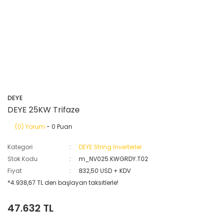
DEYE
DEYE 25KW Trifaze
(0) Yorum
- 0 Puan
Kategori
DEYE String İnverterler
Stok Kodu
m_NV025.KWGRDY.T02
Fiyat
832,50 USD + KDV
*4.938,67 TL den başlayan taksitlerle!
47.632 TL