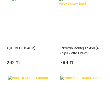
AŞIK PROFİLİ (54CM)
Karavan Montaj Takımı (4
köşe+2 orta+ buat)
262 TL
794 TL