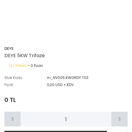
DEYE
DEYE 5KW Trifaze
(0) Yorum
- 0 Puan
Stok Kodu
m_NV005.KWGRDY.T03
Fiyat
0,00 USD + KDV
0 TL