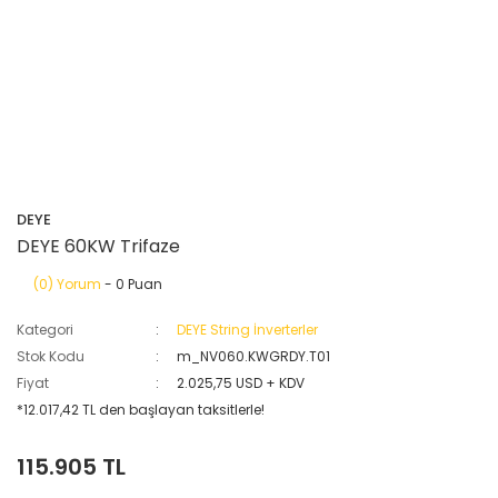
DEYE
DEYE 60KW Trifaze
(0) Yorum
- 0 Puan
Kategori
DEYE String İnverterler
Stok Kodu
m_NV060.KWGRDY.T01
Fiyat
2.025,75 USD + KDV
*12.017,42 TL den başlayan taksitlerle!
115.905 TL