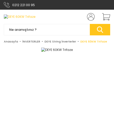
0212 221 00 95
Anasayfa
İNVERTERLER
DEYE String İnverterler
DEYE 60KW Trifaze