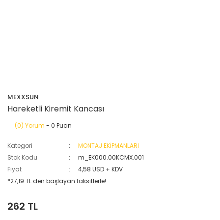
MEXXSUN
Hareketli Kiremit Kancası
(0) Yorum
- 0 Puan
Kategori
MONTAJ EKİPMANLARI
Stok Kodu
m_EK000.00KCMX.001
Fiyat
4,58 USD + KDV
*27,19 TL den başlayan taksitlerle!
262 TL