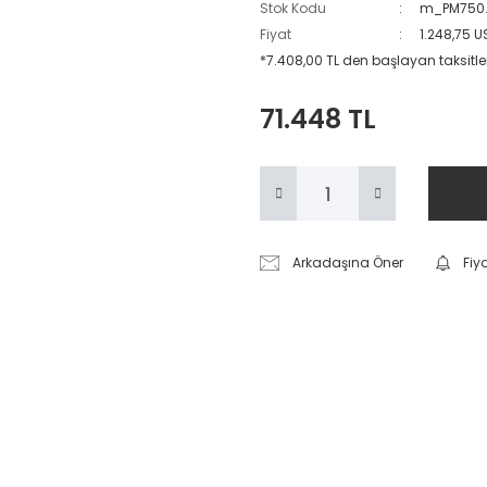
Stok Kodu
m_PM750
Fiyat
1.248,75 
*7.408,00 TL den başlayan taksitler
71.448 TL
Arkadaşına Öner
Fiy