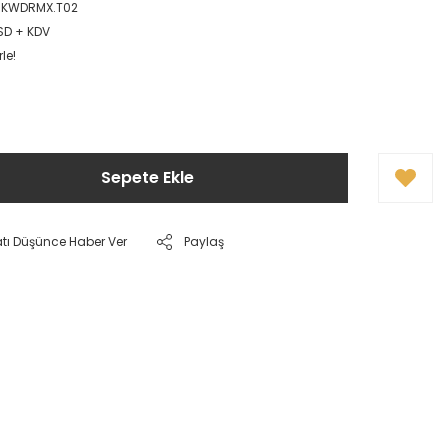
.KWDRMX.T02
USD + KDV
le!
Sepete Ekle
atı Düşünce Haber Ver
Paylaş