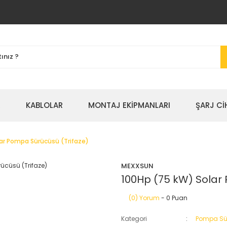
R
KABLOLAR
MONTAJ EKİPMANLARI
ŞARJ Cİ
ar Pompa Sürücüsü (Trifaze)
MEXXSUN
100Hp (75 kW) Solar
(0) Yorum
- 0 Puan
Kategori
Pompa Sür