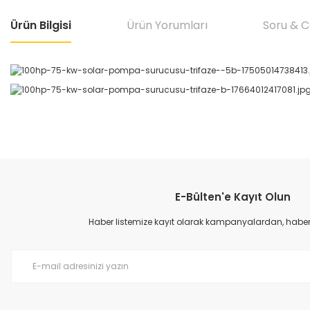
Ürün Bilgisi
Ürün Yorumları
Soru & 
Bu ürünün fiyat bilgisi, resim, ürün açıklamalarında ve diğer konular
Görüş ve önerileriniz için teşekkür ederiz.
E-Bülten'e Kayıt Olun
Ürün resmi kalitesiz, bozuk veya görüntülenemiyor.
Ürün açıklamasında eksik bilgiler bulunuyor.
Haber listemize kayıt olarak kampanyalardan, haberda
Ürün bilgilerinde hatalar bulunuyor.
Ürün fiyatı diğer sitelerden daha pahalı.
Bu ürüne benzer farklı alternatifler olmalı.