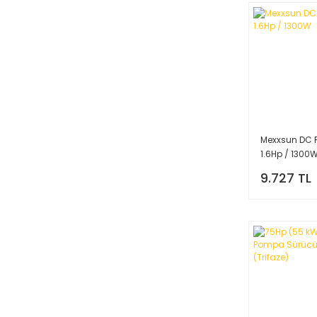
Mexxsun DC
1.6Hp / 1300
9.727 TL