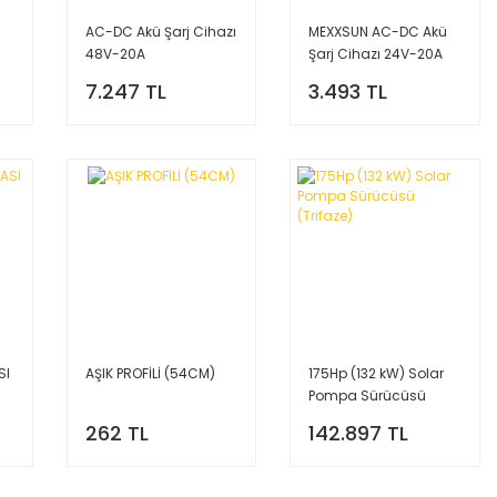
AC-DC Akü Şarj Cihazı
MEXXSUN AC-DC Akü
48V-20A
Şarj Cihazı 24V-20A
7.247 TL
3.493 TL
SI
AŞIK PROFİLİ (54CM)
175Hp (132 kW) Solar
Pompa Sürücüsü
(Trifaze)
262 TL
142.897 TL