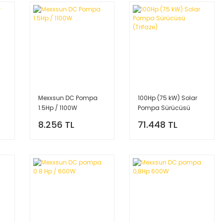
Mexxsun DC Pompa
100Hp (75 kW) Solar
1.5Hp / 1100W
Pompa Sürücüsü
(Trifaze)
8.256 TL
71.448 TL