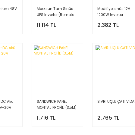
mium 48V
Mexxsun Tam Sinüs
Modifiye sinüs 12V
UPS Inverter (Remote
1200W Inverter
Ekran) 12V 2000W
11.114 TL
2.382 TL
-DC Akü
SANDWICH PANEL
SİVRİ UÇLU ÇATI VİDA
12V-20A
MONTAJ PROFİLİ (3,5M)
1.716 TL
2.765 TL