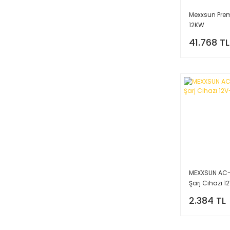
Mexxsun Pre
12KW
41.768 TL
MEXXSUN AC
Şarj Cihazı 
2.384 TL