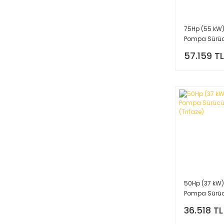
75Hp (55 kW)
Pompa Sürü
(Trifaze)
57.159 TL
50Hp (37 kW)
Pompa Sürü
(Trifaze)
36.518 TL