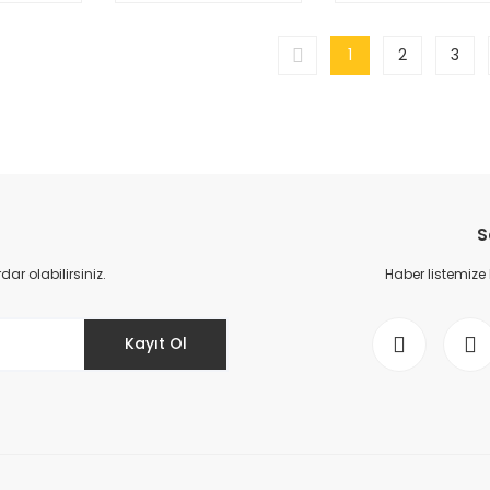
1
2
3
S
r olabilirsiniz.
Haber listemize
Kayıt Ol