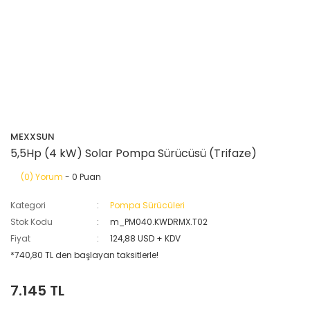
MEXXSUN
5,5Hp (4 kW) Solar Pompa Sürücüsü (Trifaze)
(0) Yorum
- 0 Puan
Kategori
Pompa Sürücüleri
Stok Kodu
m_PM040.KWDRMX.T02
Fiyat
124,88 USD + KDV
*740,80 TL den başlayan taksitlerle!
7.145 TL