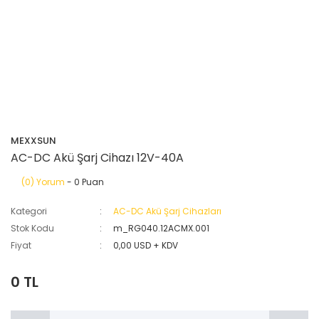
MEXXSUN
AC-DC Akü Şarj Cihazı 12V-40A
(0) Yorum
- 0 Puan
Kategori
AC-DC Akü Şarj Cihazları
Stok Kodu
m_RG040.12ACMX.001
Fiyat
0,00 USD + KDV
0 TL