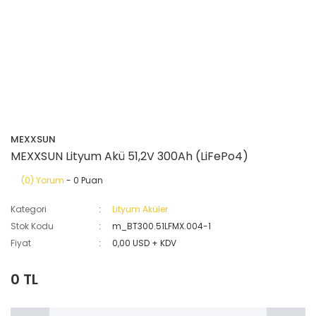
MEXXSUN
MEXXSUN Lityum Akü 51,2V 300Ah (LiFePo4)
(0) Yorum
- 0 Puan
Kategori
Lityum Aküler
Stok Kodu
m_BT300.51LFMX.004-1
Fiyat
0,00 USD + KDV
0 TL