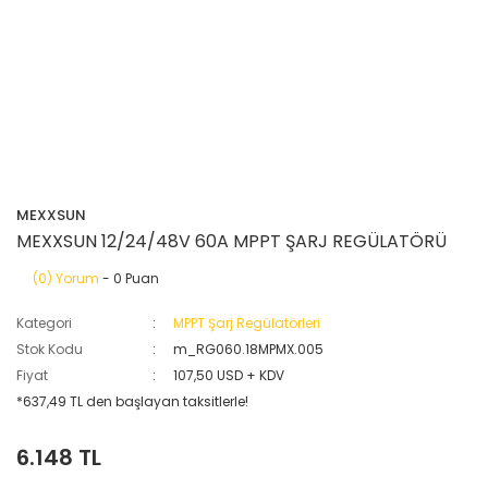
MEXXSUN
MEXXSUN 12/24/48V 60A MPPT ŞARJ REGÜLATÖRÜ
(0) Yorum
- 0 Puan
Kategori
MPPT Şarj Regülatörleri
Stok Kodu
m_RG060.18MPMX.005
Fiyat
107,50 USD + KDV
*637,49 TL den başlayan taksitlerle!
6.148 TL