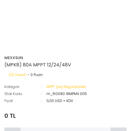
MEXXSUN
(MPK8) 80A MPPT 12/24/48V
(0) Yorum
- 0 Puan
Kategori
MPPT Şarj Regülatörleri
Stok Kodu
m_RG080.18MPMX.005
Fiyat
0,00 USD + KDV
0 TL