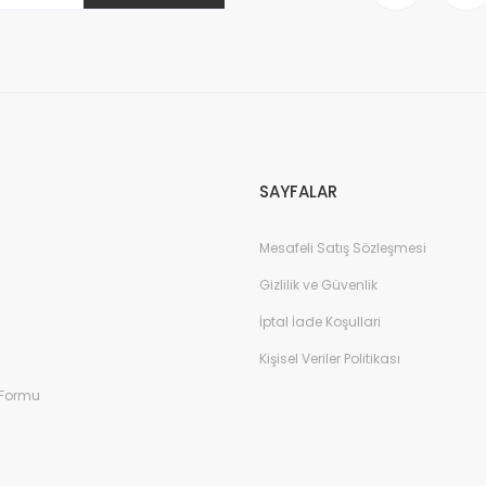
SAYFALAR
Mesafeli Satış Sözleşmesi
Gizlilik ve Güvenlik
İptal İade Koşullari
Kişisel Veriler Politikası
 Formu