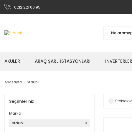
0212 221 00 95
AKÜLER
ARAÇ ŞARJ İSTASYONLARI
İNVERTERLE
Anasayfa
Stäubli
Seçimleriniz
Stoktakile
Marka
staubli